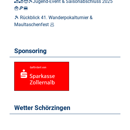
🎳🎳😍🎾Jugend-Event & Saisonabschluss 2025
🍟🍕🍔
🎾 Rückblick 41. Wanderpokalturnier &
Maultaschenfest 🥟
Sponsoring
Wetter Schörzingen